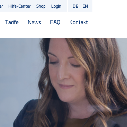
er
Hilfe-Center
Shop
Login
DE
EN
Tarife
News
FAQ
Kontakt
bmenu for "Produkte"