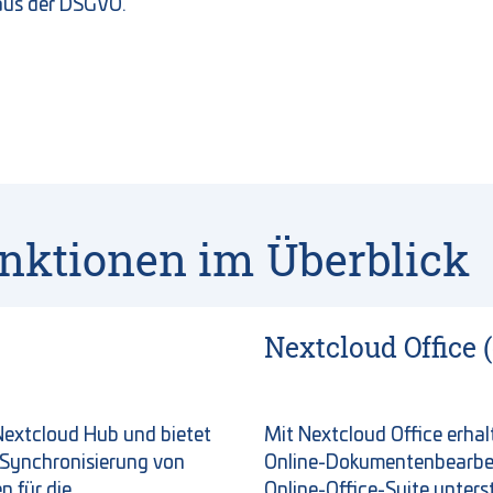
aus der DSGVO.
nktionen im Überblick
Nextcloud Office 
 Nextcloud Hub und bietet
Mit Nextcloud Office erhal
e Synchronisierung von
Online-Dokumentenbearbeit
n für die
Online-Office-Suite unters