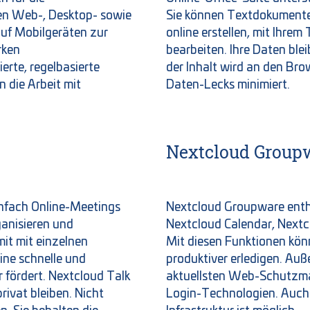
en Web-, Desktop- sowie
Sie können Textdokumente
auf Mobilgeräten zur
online erstellen, mit Ihre
rken
bearbeiten. Ihre Daten ble
erte, regelbasierte
der Inhalt wird an den Bro
 die Arbeit mit
Daten-Lecks minimiert.
Nextcloud Groupw
infach Online-Meetings
Nextcloud Groupware enthä
anisieren und
Nextcloud Calendar, Nextc
it mit einzelnen
Mit diesen Funktionen kön
ine schnelle und
produktiver erledigen. Auß
 fördert. Nextcloud Talk
aktuellsten Web-Schutzm
rivat bleiben. Nicht
Login-Technologien. Auch e
, Sie behalten die
Infrastruktur ist möglich.