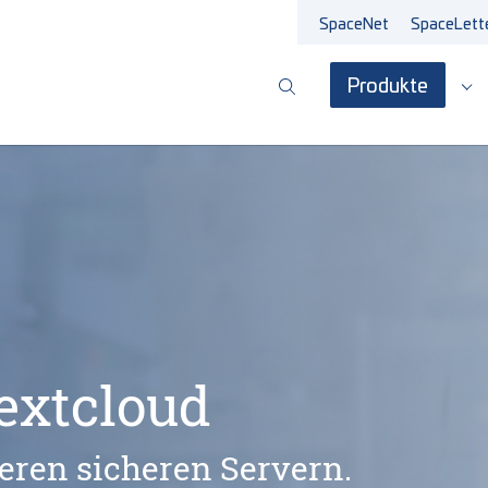
SpaceNet
SpaceLett
Produkte
Su
xtcloud
eren sicheren Servern.