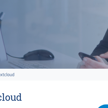
xtcloud
loud